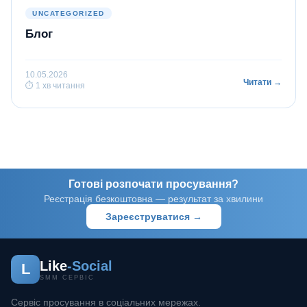
UNCATEGORIZED
Блог
10.05.2026
Читати →
⏱ 1 хв читання
Готові розпочати просування?
Реєстрація безкоштовна — результат за хвилини
Зареєструватися →
Like
-Social
L
SMM СЕРВІС
Сервіс просування в соціальних мережах.