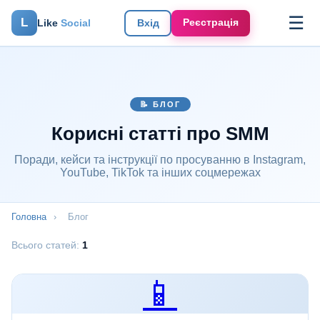
☰
L
Реєстрація
Like
Social
Вхід
📝 БЛОГ
Корисні статті про SMM
Поради, кейси та інструкції по просуванню в Instagram,
YouTube, TikTok та інших соцмережах
Головна
›
Блог
Всього статей:
1
📱