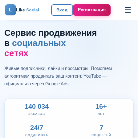
☰
L
Регистрация
Like
Social
Вход
⚡
Опыт на рынке SMM с 2008 года
Сервис продвижения
в
социальных
сетях
Живые подписчики, лайки и просмотры. Помогаем
алгоритмам продвигать ваш контент. YouTube —
официально через Google Ads.
140 034
16+
ЗАКАЗОВ
ЛЕТ
24/7
7
ПОДДЕРЖКА
СОЦСЕТЕЙ