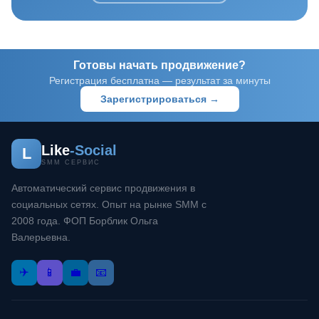
Готовы начать продвижение?
Регистрация бесплатна — результат за минуты
Зарегистрироваться →
Like
-Social
L
SMM СЕРВИС
Автоматический сервис продвижения в
социальных сетях. Опыт на рынке SMM с
2008 года. ФОП Борблик Ольга
Валерьевна.
✈️
📱
💼
📧