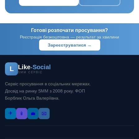
Готові розпочати просування?
Реєстрація безкоштовна — результат за хвилини
Зареєструватися →
Like
-Social
L
SMM СЕРВІС
Сервіс просування в соціальних мережах.
Досвід на ринку SMM з 2008 року. ФОП
Борблик Ольга Валеріївна.
✈️
📱
💼
📧