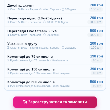
200 грн
Друзі на акаунт
100 шт
⏳ Старт 5-10 хв · Таргет Україна, Європа · ⏱ 200/день
290 грн
Перегляди відео (10к-20к/день)
1000 шт
⏳ Старт 5-10 хв · весь світ · ⏱ 10000-20000/день
500 грн
Перегляди Live Stream 30 хв
1000 шт
⏳ Старт 5-10 хв · весь світ · ⏱ 2000/день
200 грн
Учасники в групу
100 шт
⏳ Старт 5-10 хв · Таргет Україна, Європа · ⏱ 200/день
190 грн
Коментарі до 75 символів
10 шт
⏳ Ручні коментарі до 75 символів · Живі акаунти
390 грн
Коментарі до 150 символів
10 шт
⏳ Ручні коментарі до 150 символів · Живі акаунти
500 грн
Коментарі до 500 символів
10 шт
⏳ Ручні коментарі до 500 символів · Живі акаунти
🚀 Зареєструватися та замовити