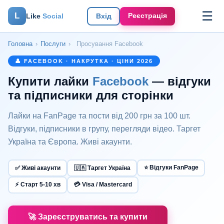
☰
L
Реєстрація
Like
Social
Вхід
Головна
›
Послуги
›
Просування Facebook
👤 FACEBOOK · НАКРУТКА · ЦІНИ 2026
Купити лайки
Facebook
— відгуки
та підписники для сторінки
Лайки на FanPage та пости від 200 грн за 100 шт.
Відгуки, підписники в групу, перегляди відео. Таргет
Україна та Європа. Живі акаунти.
⭐ Відгуки FanPage
✅ Живі акаунти
🇺🇦 Таргет Україна
⚡ Старт 5-10 хв
💳 Visa / Mastercard
🚀 Зареєструватись та купити