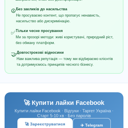
Без закликів до насильства
☮️
Не просуваємо контент, що пропагує ненависть,
насильство або дискримінацію.
Тільки чесне просування
✅
Ми за прозорі методи: живі користувачі, природний ріст,
без обману платформ.
Довгострокові відносини
🤝
Нам важлива репутація — тому ми відбираємо клієнтів
та дотримуємось принципів чесного бізнесу.
🚀 Купити лайки Facebook
Купити лайки Facebook · Відгуки · Таргет Україна ·
Старт 5-10 хв · Без паролів
🚀 Зареєструватися
✈️ Telegram