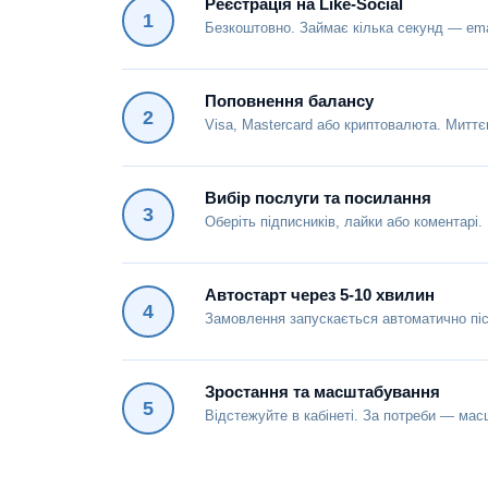
Реєстрація на Like-Social
1
Безкоштовно. Займає кілька секунд — emai
Поповнення балансу
2
Visa, Mastercard або криптовалюта. Миттє
Вибір послуги та посилання
3
Оберіть підписників, лайки або коментарі.
Автостарт через 5-10 хвилин
4
Замовлення запускається автоматично піс
Зростання та масштабування
5
Відстежуйте в кабінеті. За потреби — мас