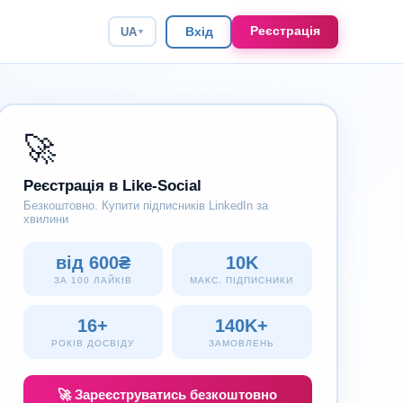
Реєстрація
Вхід
UA
▼
🚀
Реєстрація в Like-Social
Безкоштовно. Купити підписників LinkedIn за
хвилини
від 600₴
10K
ЗА 100 ЛАЙКІВ
МАКС. ПІДПИСНИКИ
16+
140K+
РОКІВ ДОСВІДУ
ЗАМОВЛЕНЬ
🚀 Зареєструватись безкоштовно