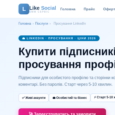
Like
Social
L
Головна
Прайс
Оферт
SMM СЕРВІС
Головна
›
Послуги
›
Просування LinkedIn
💼 LINKEDIN · ПРОСУВАННЯ · ЦІНИ 2026
Купити підписник
просування профі
Підписники для особистого профілю та сторінки ком
коментарі. Без паролів. Старт через 5-10 хвилин.
⚡ Старт 5-10 
✅ Живі акаунти
💼 Особистий та бізнес
🚀 Зареєструватись та замовити