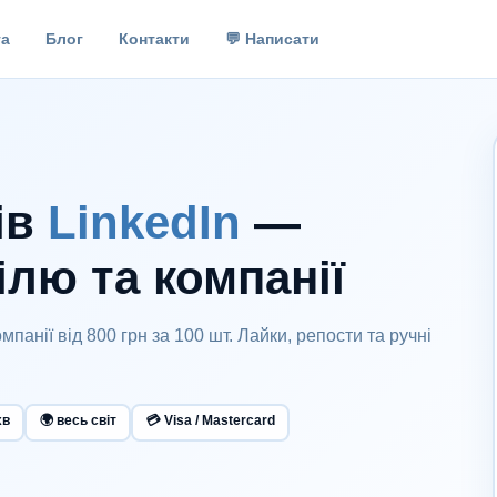
а
Блог
Контакти
💬 Написати
ів
LinkedIn
—
лю та компанії
панії від 800 грн за 100 шт. Лайки, репости та ручні
хв
🌍 весь світ
💳 Visa / Mastercard