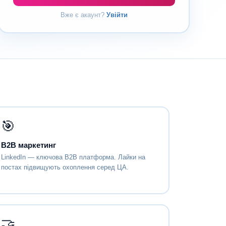
Вже є акаунт?
Увійти
🎯
B2B маркетинг
LinkedIn — ключова B2B платформа. Лайки на
постах підвищують охоплення серед ЦА.
🤝