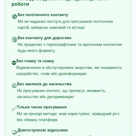
роботи
Без політичного контенту
🚫
Ми не надаємо послуги для просування політичних
партій, виборчих кампаній та агітації.
Без контенту для дорослих
🔞
Не працюємо з порнографічним та еротичним контентом
будь-якого формату.
Без спаму та скаму
⛔
Відмовляємо в обслуговуванні акаунтам, які поширюють
шахрайство, спам або дезінформацію.
Без закликів до насильства
☮️
Не просуваємо контент, що пропагує ненависть,
насильство або дискримінацію.
Тільки чесне просування
✅
Ми за прозорі методи: живі користувачі, природний ріст,
без обману платформ.
Довгострокові відносини
🤝