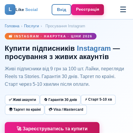
☰
L
Реєстрація
Like
Social
Вхід
Головна
›
Послуги
›
Просування Instagram
📸 INSTAGRAM · НАКРУТКА · ЦІНИ 2026
Купити підписників
Instagram
—
просування з живих акаунтів
Живі підписники від 9 грн за 100 шт. Лайки, перегляди
Reels та Stories. Гарантія 30 днів. Таргет по країні.
Старт через 5-10 хвилин після оплати.
⚡ Старт 5-10 хв
✅ Живі акаунти
🔄 Гарантія 30 днів
🌍 Таргет по країні
💳 Visa / Mastercard
🚀 Зареєструватись та купити