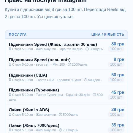
Прайс на послуги Instagram
Купити підписників від 9 грн за 100 шт. Перегляди Reels від
2 грн за 100 шт. Усі ціни актуальні.
ПОСЛУГА
ЦІНА / КІЛЬКІСТЬ
80 грн
Підписники Speed (Живі, гарантія 30 днів)
100 шт
⏳ Старт 5-10 хв · Живі акаунти · Гарантія 30 днів · ⏱ 500/день
9 грн
Підписники Speed (весь світ)
100 шт
⏳ Старт 5-10 хв · весь світ · Мін. 100 · ⏱ 2000/день
50 грн
Підписники (США)
100 шт
⏳ Старт 5-10 хв · Таргет США · Гарантія 30 днів · ⏱ 500/день
Підписники (Туреччина)
45 грн
⏳ Старт 5-10 хв · Таргет Туреччина · Гарантія 30 днів · ⏱ 500/
100 шт
день
29 грн
Лайки (Живі з ADS)
100 шт
⏳ Старт 5-10 хв · Живі акаунти · ⏱ 5000/день
35 грн
Лайки (Живі, 7000/день)
100 шт
⏳ Старт 5-10 хв · Живі акаунти · ⏱ 7000/день