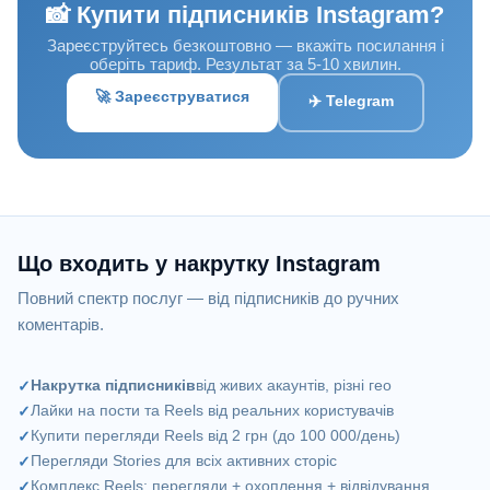
📸 Купити підписників Instagram?
Зареєструйтесь безкоштовно — вкажіть посилання і
оберіть тариф. Результат за 5-10 хвилин.
🚀 Зареєструватися
✈️ Telegram
Що входить у накрутку Instagram
Повний спектр послуг — від підписників до ручних
коментарів.
Накрутка підписників
від живих акаунтів, різні гео
Лайки на пости та Reels від реальних користувачів
Купити перегляди Reels від 2 грн (до 100 000/день)
Перегляди Stories для всіх активних сторіс
Комплекс Reels: перегляди + охоплення + відвідування