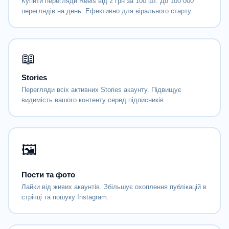
Купити перегляди Reels від 2 грн за 100 шт. До 100 000
переглядів на день. Ефективно для вірального старту.
📖
Stories
Перегляди всіх активних Stories акаунту. Підвищує
видимість вашого контенту серед підписників.
🖼
Пости та фото
Лайки від живих акаунтів. Збільшує охоплення публікацій в
стрічці та пошуку Instagram.