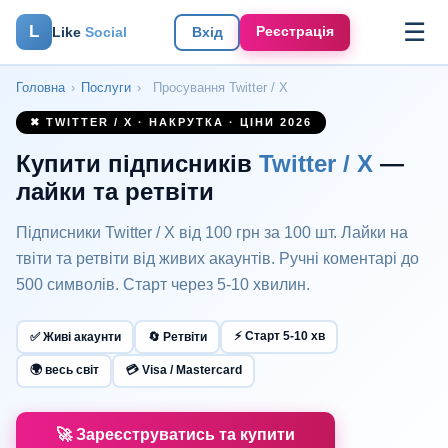
☰
L
Реєстрація
Like
Social
Вхід
Головна
›
Послуги
›
Просування Twitter / X
✖ TWITTER / X · НАКРУТКА · ЦІНИ 2026
Купити підписників
Twitter / X
—
лайки та ретвіти
Підписники Twitter / X від 100 грн за 100 шт. Лайки на
твіти та ретвіти від живих акаунтів. Ручні коментарі до
500 символів. Старт через 5-10 хвилин.
⚡ Старт 5-10 хв
✅ Живі акаунти
🔄 Ретвіти
🌍 весь світ
💳 Visa / Mastercard
🚀 Зареєструватись та купити