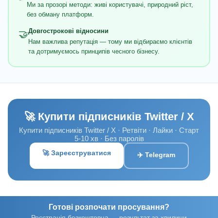
Ми за прозорі методи: живі користувачі, природний ріст,
без обману платформ.
Довгострокові відносини
🤝
Нам важлива репутація — тому ми відбираємо клієнтів
та дотримуємось принципів чесного бізнесу.
🚀 Купити підписників Twitter / X
Купити підписників Twitter / X · Ретвіти · Лайки · Старт
5-10 хв · Без паролів
🚀 Зареєструватися
✈️ Telegram
Готові розпочати просування?
Реєстрація безкоштовна — результат за хвилини