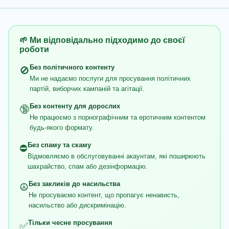
🌱 Ми відповідально підходимо до своєї
роботи
Без політичного контенту
🚫
Ми не надаємо послуги для просування політичних
партій, виборчих кампаній та агітації.
Без контенту для дорослих
🔞
Не працюємо з порнографічним та еротичним контентом
будь-якого формату.
Без спаму та скаму
⛔
Відмовляємо в обслуговуванні акаунтам, які поширюють
шахрайство, спам або дезінформацію.
Без закликів до насильства
☮️
Не просуваємо контент, що пропагує ненависть,
насильство або дискримінацію.
Тільки чесне просування
✅