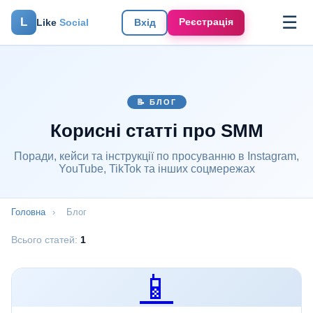
☰
L
Реєстрація
Like
Social
Вхід
📝 БЛОГ
Корисні статті про SMM
Поради, кейси та інструкції по просуванню в Instagram,
YouTube, TikTok та інших соцмережах
Головна
›
Блог
Всього статей:
1
📱