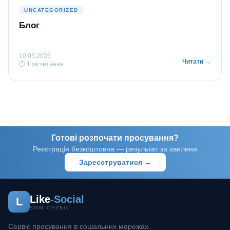
UNCATEGORIZED
Блог
10.05.2026
Читати →
⏱ 1 хв читання
Готові розпочати просування?
Реєстрація безкоштовна — результат за хвилини
Зареєструватися →
Like
-Social
L
SMM СЕРВІС
Сервіс просування в соціальних мережах.